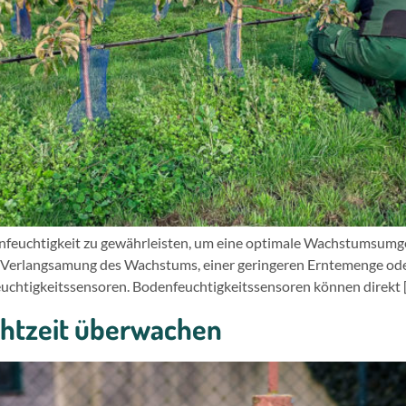
denfeuchtigkeit zu gewährleisten, um eine optimale Wachstumsumg
er Verlangsamung des Wachstums, einer geringeren Erntemenge od
uchtigkeitssensoren. Bodenfeuchtigkeitssensoren können direkt 
htzeit überwachen