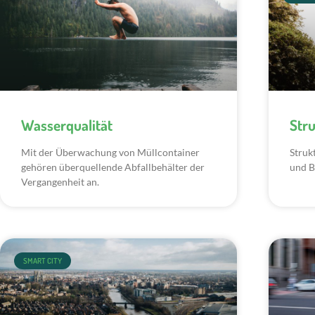
Wasserqualität
Str
Mit der Überwachung von Müllcontainer
Struk
gehören überquellende Abfallbehälter der
und B
Vergangenheit an.
SMART CITY