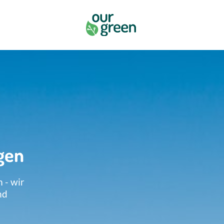
gen
 - wir
nd