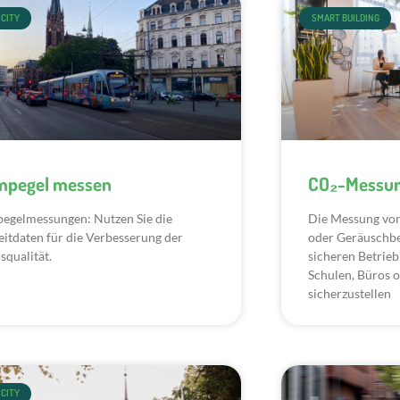
CITY
SMART BUILDING
mpegel messen
CO₂-Messun
egelmessungen: Nutzen Sie die
Die Messung von
eitdaten für die Verbesserung der
oder Geräuschbel
squalität.
sicheren Betrieb
Schulen, Büros 
sicherzustellen
CITY