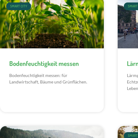
SMART CITY
SMART 
Bodenfeuchtigkeit messen
Lär
Bodenfeuchtigkeit messen: für
Lärmp
Landwirtschaft, Bäume und Grünflächen.
Echtz
Leben
SMART 