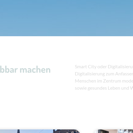
lebbar machen
Smart City oder Digitalisier
Digitalisierung zum Anfasse
Menschen im Zentrum modern
sowie gesundes Leben und