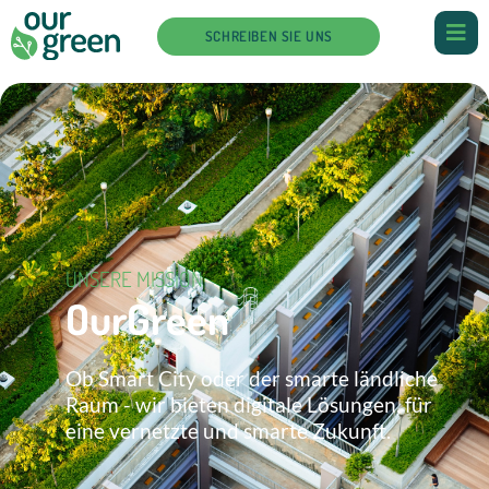
SCHREIBEN SIE UNS
UNSERE MISSION
OurGreen
Ob Smart City oder der smarte ländliche
Raum - wir bieten digitale Lösungen, für
eine vernetzte und smarte Zukunft.